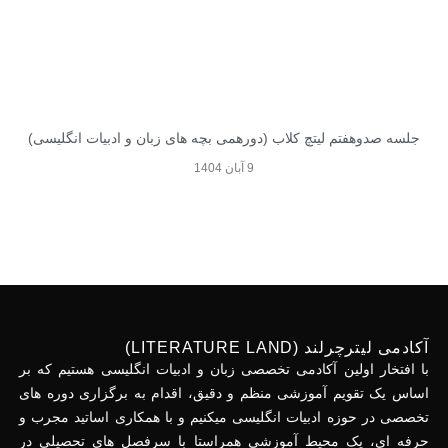
جلسه صدوهفتم لیتچ کلاب (دورهمی بچه های زبان و ادبیات انگلیسی)
9 آبان 1404
آکادمی لیترچرلند (LITERATURE LAND)
با افتخار اولین آکادمی تخصصی زبان و ادبیات انگلیسی هستیم که بر
اساس یک تقویم آموزشی منظم و دقیق، اقدام به برگزاری دوره های
تخصصی در حوزه ادبیات انگلیسی میکنیم و با همکاری اساتید مجرب و
حرفه ای، یک محیط آموزشی همراستا با سرفصل های تحصیلی در