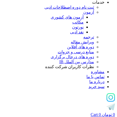
خدمات
ثبت نام دوره اصطلاحات ادبی
آزمون
آزمون های کشوری
مکاتب
نورتون
نقد ادبی
ترجمه
ویرایش مقاله
دوره های آفلاین
منابع درسی و جزوات
دوره های درحال برگزاری
مدارس بین الملل IB
نظرات کاربران شرکت کننده
مشاوره
تماس با ما
درباره ما
سبد خرید
0
تومان
0
Cart