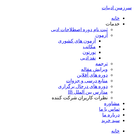
سرزمین ادبیات
خانه
خدمات
ثبت نام دوره اصطلاحات ادبی
آزمون
آزمون های کشوری
مکاتب
نورتون
نقد ادبی
ترجمه
ویرایش مقاله
دوره های آفلاین
منابع درسی و جزوات
دوره های درحال برگزاری
مدارس بین الملل IB
نظرات کاربران شرکت کننده
مشاوره
تماس با ما
درباره ما
سبد خرید
خانه