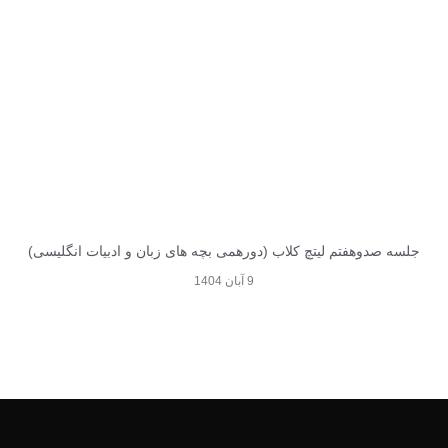
جلسه صدوهفتم لیتچ کلاب (دورهمی بچه های زبان و ادبیات انگلیسی)
9 آبان 1404