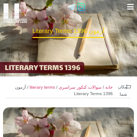
آزمون Literary Terms 1396
مکان
خانه
/
سوالات کنکور سراسری
/
literary terms
/ آزمون
Literary Terms 1396
شما: