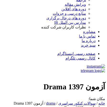
ویرایش مقاله
دوره های آفلاین
منابع درسی و جزوات
دوره های درحال برگزاری
مدارس بین الملل IB
نظرات کاربران شرکت کننده
مشاوره
تماس با ما
درباره ما
سبد خرید
صفحه رسمی اینستاگرام
کانال رسمی تلگرام
آزمون Drama 1397
مکان شما:
خانه
/
سوالات کنکور سراسری
/
drama
/ آزمون Drama 1397