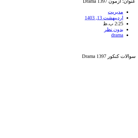
عنوان: آزمون Drama 1397
مدیریت
اردیبهشت 13, 1403
2:25 ب.ظ
بدون نظر
drama
سوالات کنکور Drama 1397