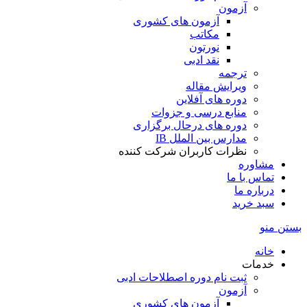
آزمون
آزمون های کشوری
مکاتب
نورتون
نقد ادبی
ترجمه
ویرایش مقاله
دوره های آفلاین
منابع درسی و جزوات
دوره های درحال برگزاری
مدارس بین الملل IB
نظرات کاربران شرکت کننده
مشاوره
تماس با ما
درباره ما
سبد خرید
بستن منو
خانه
خدمات
ثبت نام دوره اصطلاحات ادبی
آزمون
آزمون های کشوری