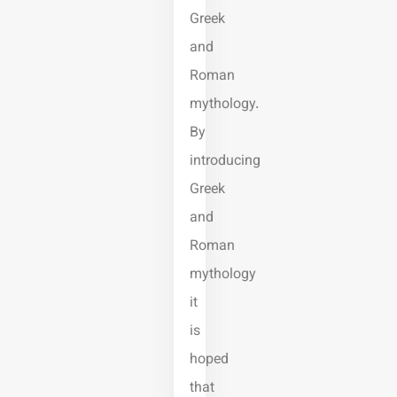
Greek
and
Roman
mythology.
By
introducing
Greek
and
Roman
mythology
it
is
hoped
that