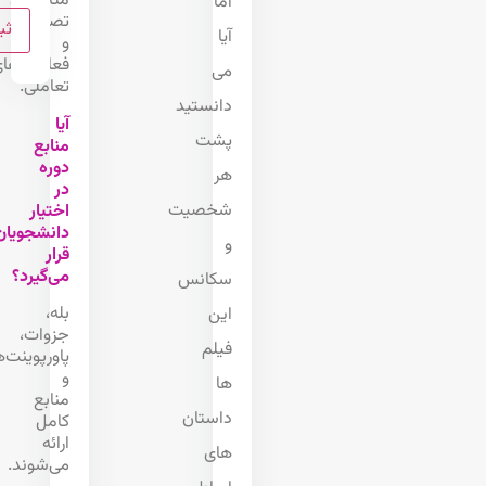
مثال‌های
اما
تصویری
آیا
و
فعالیت‌های
می
تعاملی.
دانستید
آیا
پشت
منابع
دوره
هر
در
شخصیت
اختیار
دانشجویان
و
قرار
می‌گیرد؟
سکانس
بله،
این
جزوات،
فیلم
پاورپوینت‌ها
و
ها
منابع
داستان
کامل
ارائه
های
می‌شوند.