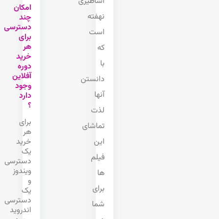
اساطیری
امکان
نهفته
چند
دسترسی
است
برای
هر
که
خرید
با
دوره
آفلاین
دانستن
وجود
آنها
دارد
؟
لذت
برای
تماشای
هر
خرید
این
یک
فیلم
دسترسی
ویندوز
ها
و
برای
یک
دسترسی
شما
اندروید