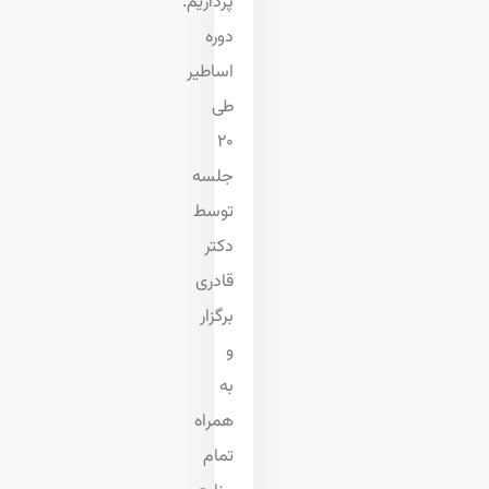
پردازیم.
دوره
اساطیر
طی
۲۰
جلسه
توسط
دکتر
قادری
برگزار
و
به
همراه
تمام