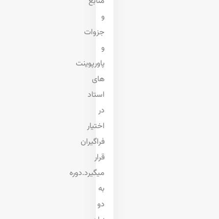
منابع
و
جزوات
و
پاورپوینت
های
استاد
در
اختیار
فراگیران
قرار
میگیرد.دوره
به
دو