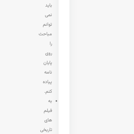
باید
نمی
توانم
مباحث
را
روی
پایان
نامه
پیاده
کنم.
به
فیلم
های
تاریخی