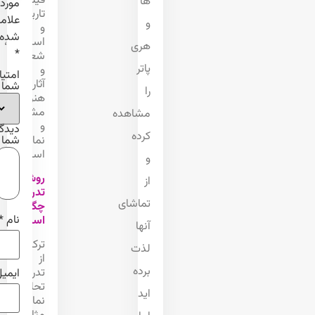
فیلم‌های
ها
موردنیاز
تاریخی
علامت‌گذاری
و
و
شده‌اند
اساطیری،
هری
*
شعر
پاتر
و
امتیاز
آثار
شما
را
هنری
مشهور
مشاهده
و
دیدگاه
کرده
نمادهای
شما
*
اساطیری.
و
روش
از
تدریس
تماشای
چگونه
نام
*
است؟
آنها
ترکیبی
لذت
از
برده
تدریس
ایمیل
*
تحلیلی،
اید
نمایش