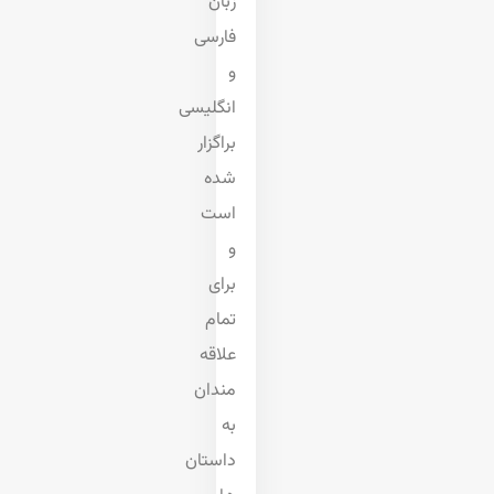
زبان
فارسی
و
انگلیسی
براگزار
شده
است
و
برای
تمام
علاقه
مندان
به
داستان