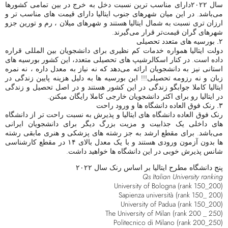
سال ۲۰۲۲دارای مناسب ترین نسبت دخل به خرج در بین تمامی کشورها
می‌باشد. در این میان شهرهای جنوب ایتالیا دارای قیمت های مناسب تر و
ارزان تری نسبت به شمال ایتالیا هستند و شهرهای میلان ، رم و تورین جزو
شهرهای گران‌ قیمت‌تر قرار می‌گیرند.
۲. بورسیه های متعدد تحصیلی
دولت ایتالیا همواره خدمات کم نظیری برای دانشجویان بین المللی قراره
داده است. در کنار اسکالرشیپ های تحصیلی متعدد، این کشور بورسیه های
استانی نیز به دانشجویان ارائه می‌دهد که نه نیاز به معدل داره ، نه نمره
زبان و نه رزومه تحصیلی!!! این بورسیه ها به دلیل هزینه پایین زندگی در
ایتالیا کاملا جوابگو زندگی در این کشور هستند و در اصل تحصیل و زندگی
در ایتالیا رو برای اکثر دانشجویان خارجی کاملا رایگان میکنن.
۳. رنک فوق العاده دانشگاه ها و ورود راحت
رنک فوق العاده دانشگاه های ایتالیا و پذیرش به نسبت راحت تر از دانشگاه
های داخلی یک جذابیت و مزیت بزرگ دیگر برای دانشجویان ایرانی
می‌باشد. برای مقطع ارشد به جز رشته های پزشکی و هنری مابقی رشته
ها بدون آزمون ورودی هستند و با یک معدل بالای ۱۴ در مقطع کارشناسی
شانس پذیرش خوبی در این دانشگاه ها خواهید داشت.
پنج دانشگاه مطرح ایتالیا بر اساس رنک سال ۲۰۲۲
Qs Italian University ranking
University of Bologna (rank 150_200)
Sapienza università (rank 150_ 200)
University of Padua (rank 150_200)
The University of Milan (rank 200 _ 250)
Politecnico di Milano (rank 200_250)