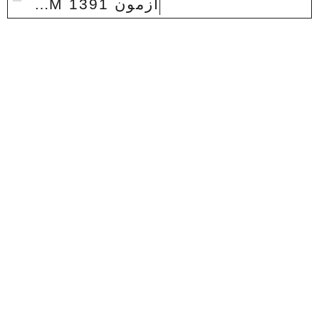
آزمون LITERARY CRITICISM 1391