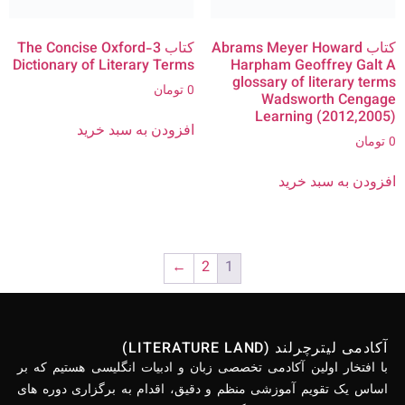
کتاب Abrams Meyer Howard
کتاب 3-The Concise Oxford
Dictionary of Literary Terms
Harpham Geoffrey Galt A
glossary of literary terms
0
تومان
Wadsworth Cengage
Learning (2012,2005)
افزودن به سبد خرید
0
تومان
افزودن به سبد خرید
←
2
1
آکادمی لیترچرلند (LITERATURE LAND)
با افتخار اولین آکادمی تخصصی زبان و ادبیات انگلیسی هستیم که بر
اساس یک تقویم آموزشی منظم و دقیق، اقدام به برگزاری دوره های