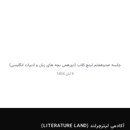
جلسه صدوهفتم لیتچ کلاب (دورهمی بچه های زبان و ادبیات انگلیسی)
9 آبان 1404
آکادمی لیترچرلند (LITERATURE LAND)