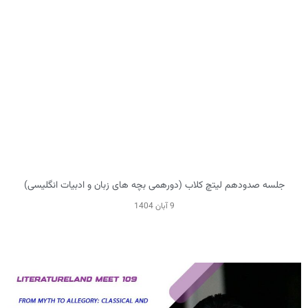
جلسه صدودهم لیتچ کلاب (دورهمی بچه های زبان و ادبیات انگلیسی)
9 آبان 1404