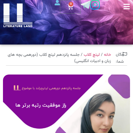
0
مکان
خانه
/
لیتچ کلاب
/ جلسه پانزدهم لیتچ کلاب (دورهمی بچه های
زبان و ادبیات انگلیسی)
شما: